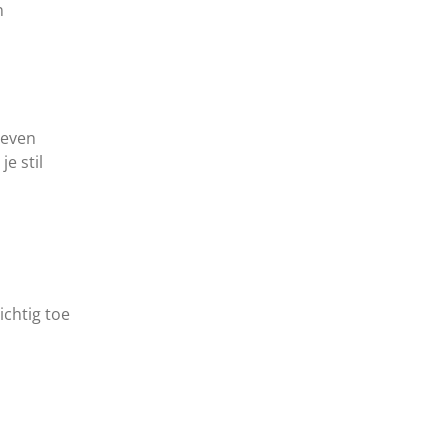
n
leven
je stil
ichtig toe