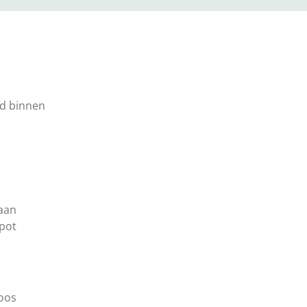
fd binnen
aan
pot
oos