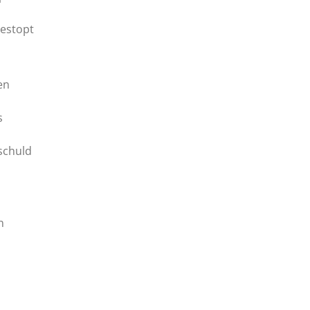
gestopt
en
s
 schuld
n