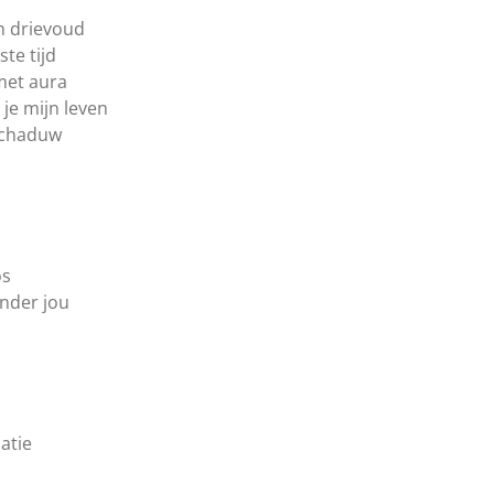
in drievoud
ste tijd
 met aura
je mijn leven
 schaduw
1
os
onder jou
latie