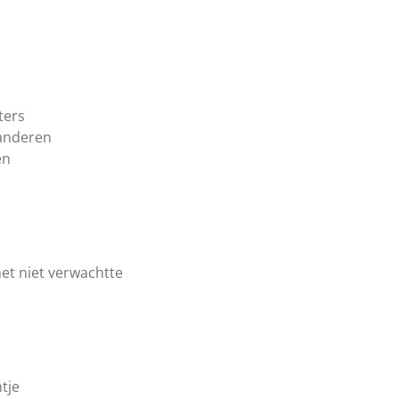
ters
 anderen
en
et niet verwachtte
tje