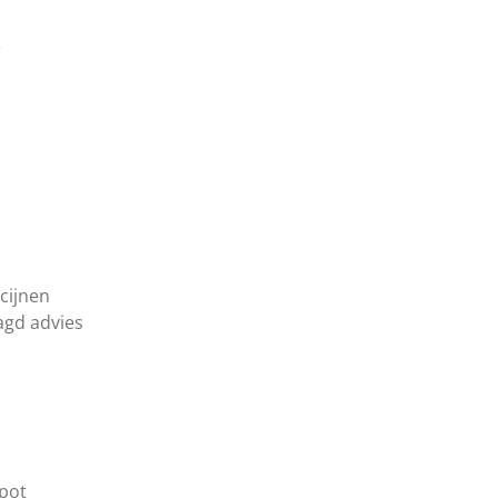
e
cijnen
agd advies
1
apot