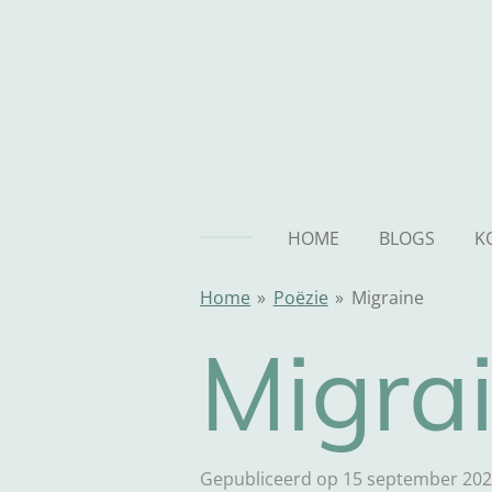
Ga
direct
naar
de
hoofdinhoud
HOME
BLOGS
K
Home
»
Poëzie
»
Migraine
Migra
Gepubliceerd op 15 september 202