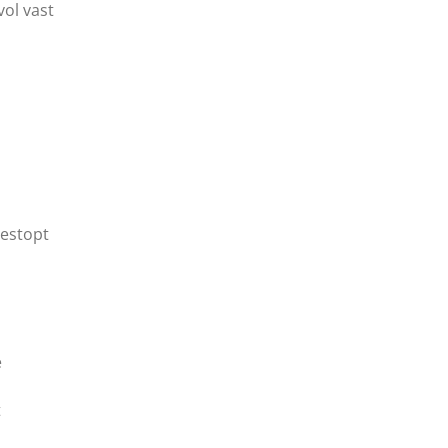
vol vast
1
gestopt
e
t