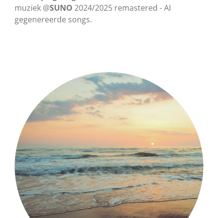
a
t
t
muziek @
SUNO
2024/2025 remastered - AI
gegenereerde songs.
y
e
t
i
n
g
s