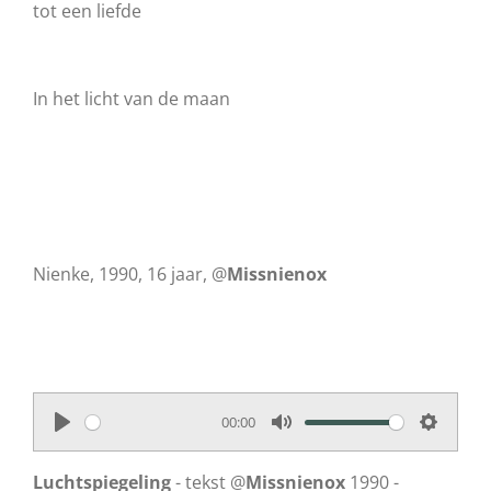
tot een liefde
In het licht van de maan
Nienke, 1990, 16 jaar, @
Missnienox
00:00
P
M
S
l
u
e
Luchtspiegeling
- tekst @
Missnienox
1990 -