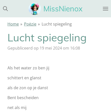
Ga
MissNienox
direct
naar
de
Home
»
Poëzie
»
Lucht spiegeling
hoofdinhoud
Lucht spiegeling
Gepubliceerd op 19 mei 2024 om 16:08
Als het water zo ben jij
schittert en glanst
als de zon op je danst
Bent bescheiden
net als mij