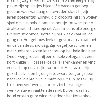
maar hij zag er van af. De klas liep snel leeg en hij
pakte zijn spulletjes bijeen. Ze hadden genoeg
gedaan voor vandaag en tevreden sloot hij zijn
leren boekentas. Zorgvuldig knoopte hij zijn wollen
sjaal om zijn hals, sloot zijn houtje-touwtje jas en
drukte het lichtknopje uit. Alsof ineens alle energie
uit hem stroomde, slofte hij het klaslokaal uit, de
gang op. Het gebouw leek uitgestorven zo aan het
einde van de schooldag. Zijn degelijke schoenen
met rubberen zolen knerpten op het kale linoleum.
Onderweg groette hij een enkele collega met een
kort knikje. Hij passeerde de lerarenkamer en ving
een lach op en vrolijke woorden. Hij draaide zijn
gezicht af. Toen hij de grote zware toegangsdeur
naderde, diepte hij zijn muts op uit zijn jaszak. Hij
trok hem ver over zijn oren, zijn borstelige
wenkbrauwen raakten de rand. Buiten was het
koud en een gure wind trok door het fietsenhok.