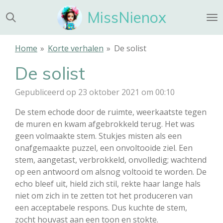
Ga
MissNienox
direct
naar
de
Home
»
Korte verhalen
»
De solist
hoofdinhoud
De solist
Gepubliceerd op 23 oktober 2021 om 00:10
De stem echode door de ruimte, weerkaatste tegen
de muren en kwam afgebrokkeld terug. Het was
geen volmaakte stem. Stukjes misten als een
onafgemaakte puzzel, een onvoltooide ziel. Een
stem, aangetast, verbrokkeld, onvolledig; wachtend
op een antwoord om alsnog voltooid te worden. De
echo bleef uit, hield zich stil, rekte haar lange hals
niet om zich in te zetten tot het produceren van
een acceptabele respons. Dus kuchte de stem,
zocht houvast aan een toon en stokte.