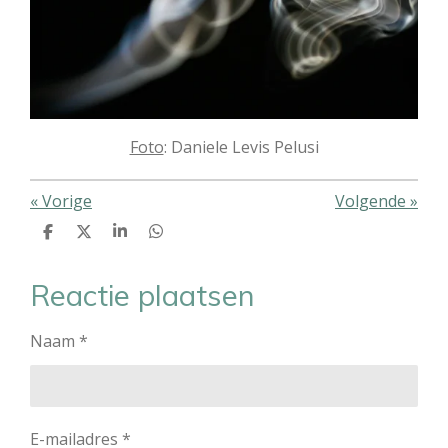
Foto
: Daniele Levis Pelusi
«
Vorige
Volgende
»
D
D
S
D
e
e
h
e
l
e
a
l
e
l
r
e
Reactie plaatsen
n
e
n
Naam *
E-mailadres *