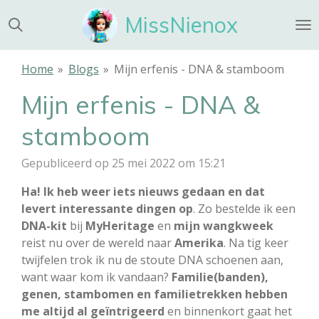
Ga
MissNienox
direct
naar
de
Home
»
Blogs
»
Mijn erfenis - DNA & stamboom
hoofdinhoud
Mijn erfenis - DNA &
stamboom
Gepubliceerd op 25 mei 2022 om 15:21
Ha! Ik heb weer iets nieuws gedaan en dat
levert interessante dingen op
. Zo bestelde ik een
DNA-kit
bij
MyHeritage
en
mijn wangkweek
reist nu over de wereld naar
Amerika
. Na tig keer
twijfelen trok ik nu de stoute DNA schoenen aan,
want waar kom ik vandaan?
Familie(banden),
genen, stambomen en familietrekken hebben
me altijd al geïntrigeerd
en binnenkort gaat het