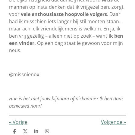
mannen op Insta denken dat ik vrijgezel ben, zorgt
voor
vele enthousiaste hoopvolle volgers
. Daar
had ik misschien iets langer bij stil moeten staan...
maar ach, elk vriendelijk mens is welkom. En ja, ik
ben vrij gezellig – alleen niet op zoek – want
ik ben
een vinder.
Op een dag staat ie gewoon voor mijn
neus.
@missnienox
Hoe is het met jouw bijnaam of nickname? Ik ben daar
benieuwd naar!
«
Vorige
Volgende
»
D
D
S
D