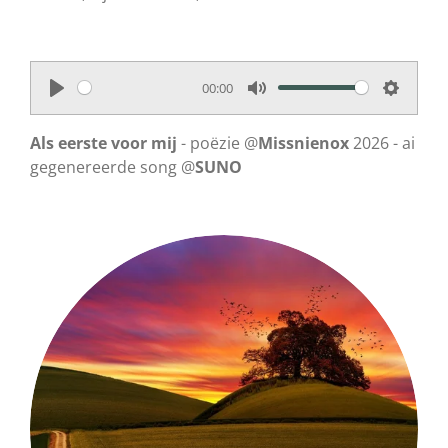
00:00
P
M
S
l
u
e
Als eerste voor mij
- poëzie @
Missnienox
2026 - ai
a
t
t
gegenereerde song @
SUNO
y
e
t
i
n
g
s