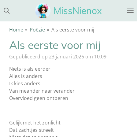
Ga
MissNienox
direct
naar
de
Home
»
Poëzie
»
Als eerste voor mij
hoofdinhoud
Als eerste voor mij
Gepubliceerd op 23 januari 2026 om 10:09
Niets is als eerder
Alles is anders
Ik kies anders
Van meander naar verander
Overvloed geen ontberen
Gelijk met het zonlicht
Dat zachtjes streelt