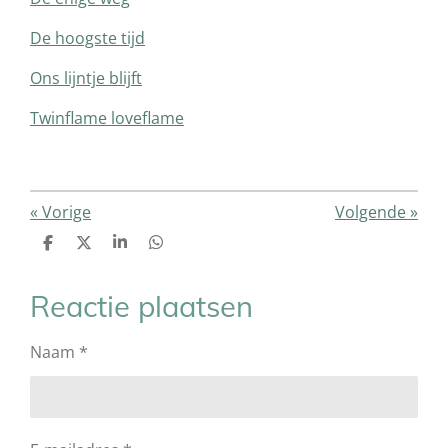
De hoogste tijd
Ons lijntje blijft
Twinflame loveflame
«
Vorige
Volgende
»
D
D
S
D
e
e
h
e
l
e
a
l
e
l
r
e
Reactie plaatsen
n
e
n
Naam *