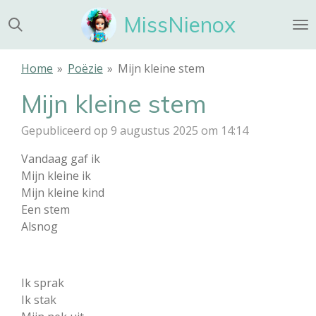
Ga
MissNienox
direct
naar
de
Home
»
Poëzie
»
Mijn kleine stem
hoofdinhoud
Mijn kleine stem
Gepubliceerd op 9 augustus 2025 om 14:14
Vandaag gaf ik
Mijn kleine ik
Mijn kleine kind
Een stem
Alsnog
Ik sprak
Ik stak