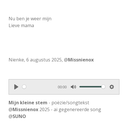
Nu ben je weer mijn
Lieve mama
Nienke, 6 augustus 2025, @
Missnienox
00:00
P
M
S
l
u
e
Mijn kleine stem
- poëzie/songtekst
a
t
t
@
Missnienox
2025 - ai gegenereerde song
@
SUNO
y
e
t
i