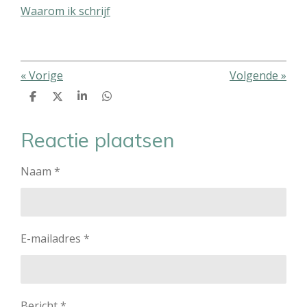
Waarom ik schrijf
«
Vorige
Volgende
»
D
D
S
D
e
e
h
e
l
e
a
l
e
l
r
e
Reactie plaatsen
n
e
n
Naam *
E-mailadres *
Bericht *