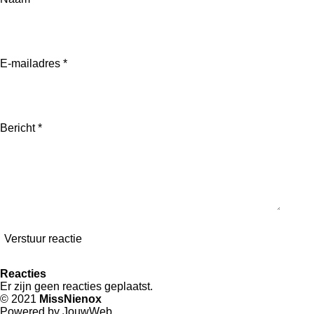
e
l
r
e
n
e
n
E-mailadres *
Bericht *
Verstuur reactie
Reacties
Er zijn geen reacties geplaatst.
© 2021
MissNienox
Powered by
JouwWeb