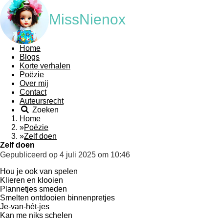
MissNienox
Home
Blogs
Korte verhalen
Poëzie
Over mij
Contact
Auteursrecht
Zoeken
Home
»
Poëzie
»
Zelf doen
Zelf doen
Gepubliceerd op 4 juli 2025 om 10:46
Hou je ook van spelen
Klieren en klooien
Plannetjes smeden
Smelten ontdooien binnenpretjes
Je-van-hét-jes
Kan me niks schelen