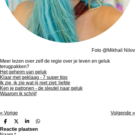
Foto @Mikhail Nilov
Meer lezen over zelf de regie over je leven en geluk
terugpakken?
Het geheim van geluk
Klaar met geklaag - 7 super tips
Ik zie, ik zie wat jij niet ziet: liefde
Ken je patronen - de sleutel naar geluk
Waarom ik schrijf
«
Vorige
Volgende
»
D
D
S
D
e
e
h
e
Reactie plaatsen
l
e
a
l
Naam *