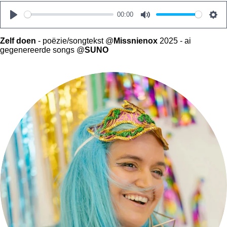
00:00
P
M
S
l
u
e
Zelf doen
- poëzie/songtekst @
Missnienox
2025 - ai
gegenereerde songs @
SUNO
a
t
t
y
e
t
i
n
g
s