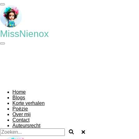
Ga
direct
naar
de
hoofdinhoud
MissNienox
Home
Blogs
Korte verhalen
Poëzie
Over mij
Contact
Auteursrecht