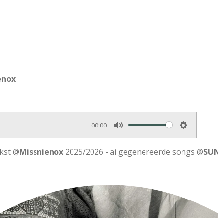
enox
00:00
M
S
u
e
kst @
Missnienox
2025/2026 - ai gegenereerde songs @
SU
t
t
e
t
i
n
g