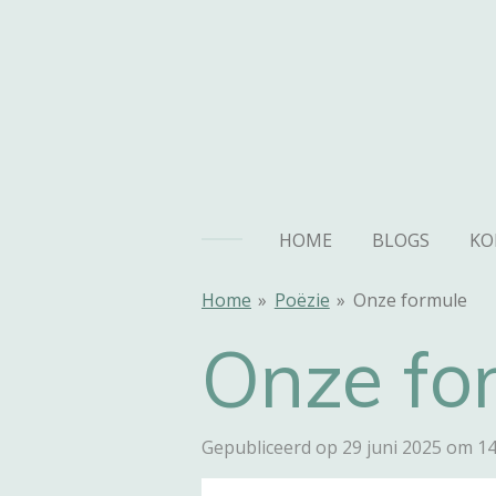
Ga
direct
naar
de
hoofdinhoud
HOME
BLOGS
KO
Home
»
Poëzie
»
Onze formule
Onze fo
Gepubliceerd op 29 juni 2025 om 14