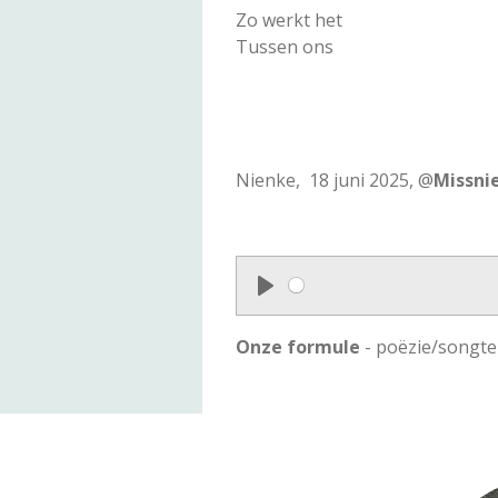
Zo werkt het
Tussen ons
Nienke, 18 juni 2025, @
Missni
P
l
Onze formule
- poëzie/songte
a
y