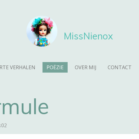
MissNienox
RTE VERHALEN
POËZIE
OVER MIJ
CONTACT
rmule
:02