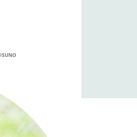
@
SUNO