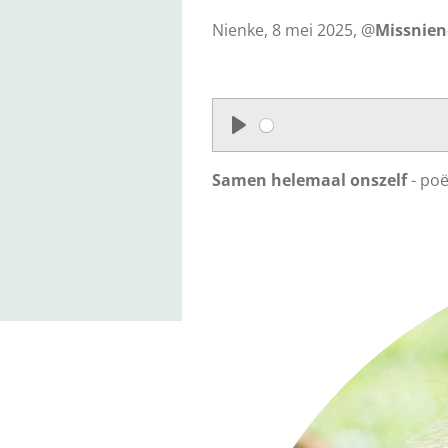
Nienke, 8 mei 2025, @
Missnie
P
l
Samen helemaal onszelf
- po
a
y