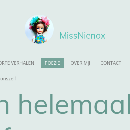
MissNienox
ORTE VERHALEN
POËZIE
OVER MIJ
CONTACT
onszelf
 helemaa