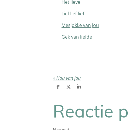
Het lieve
Lief lief lief
Mesjokke van jou
Gek van liefde
«
Hou van jou
D
D
S
e
e
h
l
e
a
e
l
r
Reactie p
n
e