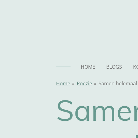
Ga
direct
naar
de
hoofdinhoud
HOME
BLOGS
K
Home
»
Poëzie
»
Samen helemaal 
Samen