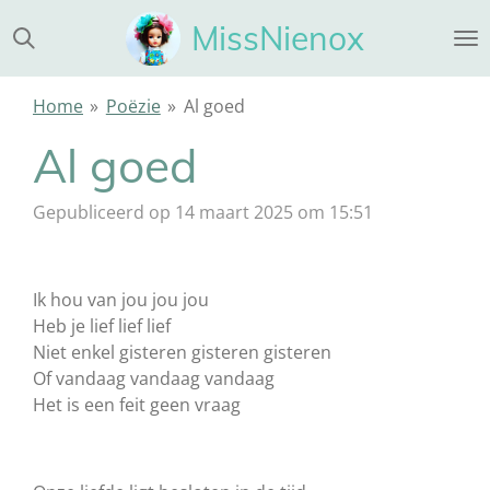
Ga
MissNienox
direct
naar
de
Home
»
Poëzie
»
Al goed
hoofdinhoud
Al goed
Gepubliceerd op 14 maart 2025 om 15:51
Ik hou van jou jou jou
Heb je lief lief lief
Niet enkel gisteren gisteren gisteren
Of vandaag vandaag vandaag
Het is een feit geen vraag