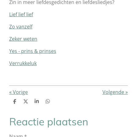
Zin in meer liefdesgedichten en liefdesliedjes?
Lief lief lief
Zo vanzelf
Zeker weten
Yes - prins & prinses
Verrukkeluk
«
Vorige
Volgende
»
D
D
S
D
e
e
h
e
l
e
a
l
e
l
r
e
Reactie plaatsen
n
e
n
Naam *