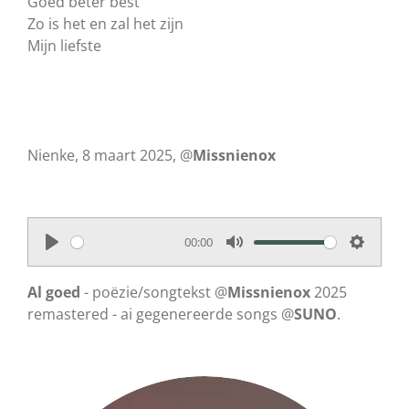
Goed beter best
Zo is het en zal het zijn
Mijn liefste
Nienke, 8 maart 2025, @
Missnienox
00:00
P
M
S
l
u
e
Al goed
- poëzie/songtekst @
Missnienox
2025
a
t
t
remastered - ai gegenereerde songs @
SUNO
.
y
e
t
i
n