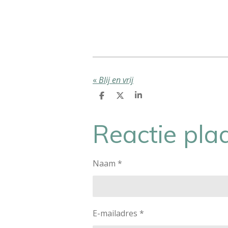
«
Blij en vrij
D
D
S
e
e
h
l
e
a
e
l
r
Reactie pla
n
e
Naam *
E-mailadres *