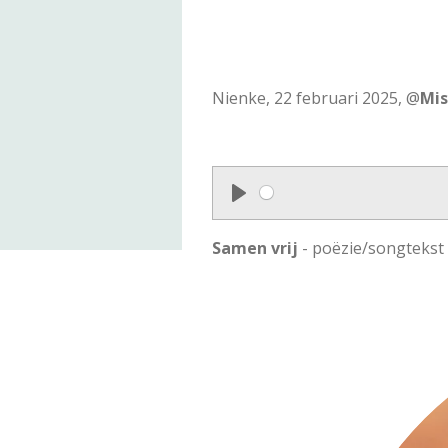
Nienke, 22 februari 2025, @
Mi
P
l
Samen vrij
- poëzie/songtekst
a
y