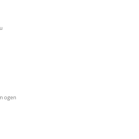
nu
en ogen