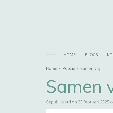
Ga
direct
naar
de
hoofdinhoud
HOME
BLOGS
KO
Home
»
Poëzie
»
Samen vrij
Samen v
Gepubliceerd op 23 februari 2025 