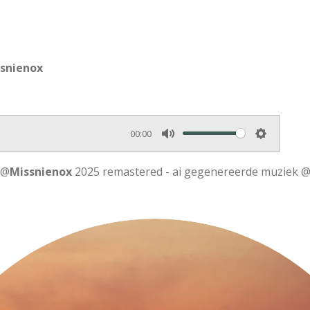
ssnienox
00:00
M
S
u
e
 @
Missnienox
2025 remastered - ai gegenereerde muziek 
t
t
e
t
i
n
g
s