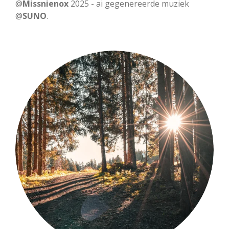
a
t
t
@
Missnienox
2025 - ai gegenereerde muziek
@
SUNO
y
.
e
t
i
n
g
s