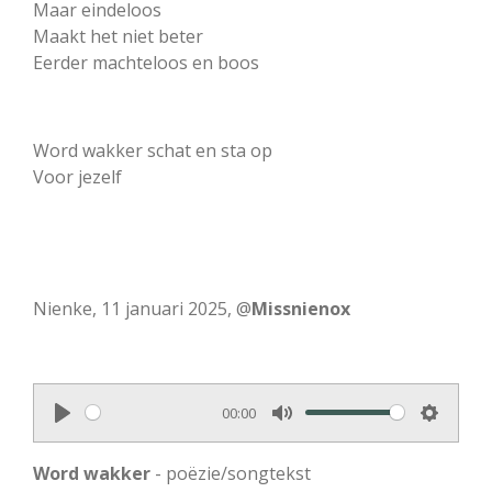
Maar eindeloos
Maakt het niet beter
Eerder machteloos en boos
Word wakker schat en sta op
Voor jezelf
Nienke, 11 januari 2025, @
Missnienox
00:00
P
M
S
l
u
e
Word wakker
- poëzie/songtekst