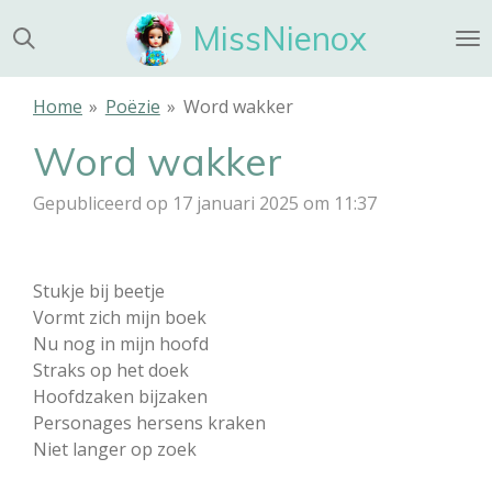
Ga
MissNienox
direct
naar
de
Home
»
Poëzie
»
Word wakker
hoofdinhoud
Word wakker
Gepubliceerd op 17 januari 2025 om 11:37
Stukje bij beetje
Vormt zich mijn boek
Nu nog in mijn hoofd
Straks op het doek
Hoofdzaken bijzaken
Personages hersens kraken
Niet langer op zoek