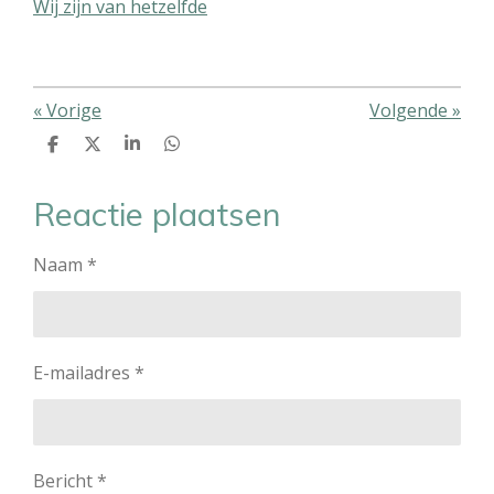
Wij zijn van hetzelfde
«
Vorige
Volgende
»
D
D
S
D
e
e
h
e
l
e
a
l
e
l
r
e
Reactie plaatsen
n
e
n
Naam *
E-mailadres *
Bericht *