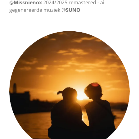
a
t
t
@
Missnienox
2024/2025 remastered - ai
gegenereerde muziek @
y
SUNO
e
.
t
i
n
g
s