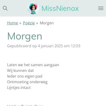
Ga
MissNienox
direct
naar
de
Home
»
Poëzie
»
Morgen
hoofdinhoud
Morgen
Gepubliceerd op 4 januari 2025 om 12:03
Laten we het samen aangaan
Wij kunnen dat
Ieder ons eigen pad
Ontmoeting onderweg
Lijntjes intact