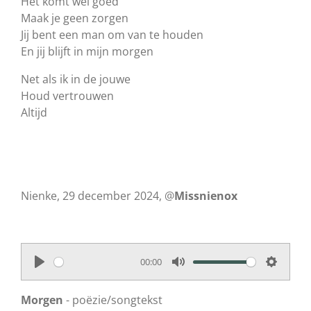
Het komt wel goed
Maak je geen zorgen
Jij bent een man om van te houden
En jij blijft in mijn morgen
Net als ik in de jouwe
Houd vertrouwen
Altijd
Nienke, 29 december 2024, @
Missnienox
00:00
P
M
S
l
u
e
Morgen
- poëzie/songtekst