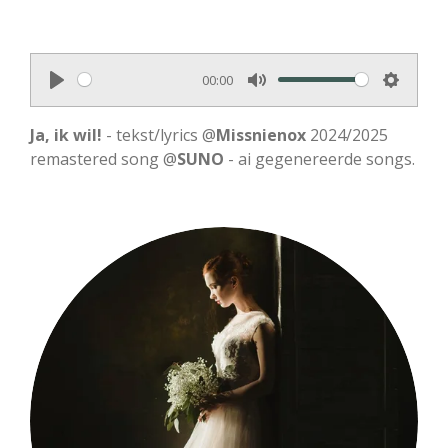
00:00
P
M
S
l
u
e
Ja, ik wil!
- tekst/lyrics @
Missnienox
2024/2025
a
t
t
remastered song @
SUNO
- ai gegenereerde songs.
y
e
t
i
n
g
s