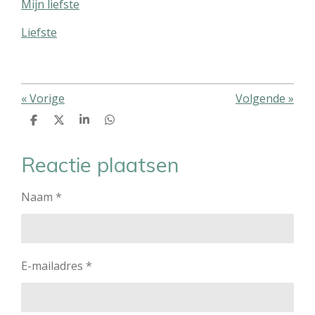
Mijn liefste
Liefste
«
Vorige
Volgende
»
D
D
S
D
e
e
h
e
l
e
a
l
e
l
r
e
Reactie plaatsen
n
e
n
Naam *
E-mailadres *