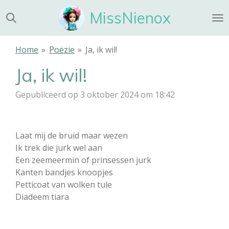
Ga
MissNienox
direct
naar
de
Home
»
Poëzie
»
Ja, ik wil!
hoofdinhoud
Ja, ik wil!
Gepubliceerd op 3 oktober 2024 om 18:42
Laat mij de bruid maar wezen
Ik trek die jurk wel aan
Een zeemeermin of prinsessen jurk
Kanten bandjes knoopjes
Petticoat van wolken tule
Diadeem tiara