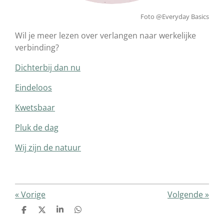
Foto @Everyday Basics
Wil je meer lezen over verlangen naar werkelijke
verbinding?
Dichterbij dan nu
Eindeloos
Kwetsbaar
Pluk de dag
Wij zijn de natuur
«
Vorige
Volgende
»
D
D
S
D
e
e
h
e