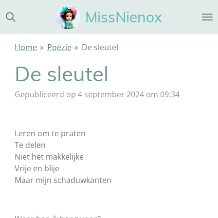
Ga
MissNienox
direct
naar
de
Home
»
Poëzie
»
De sleutel
hoofdinhoud
De sleutel
Gepubliceerd op 4 september 2024 om 09:34
Leren om te praten
Te delen
Niet het makkelijke
Vrije en blije
Maar mijn schaduwkanten