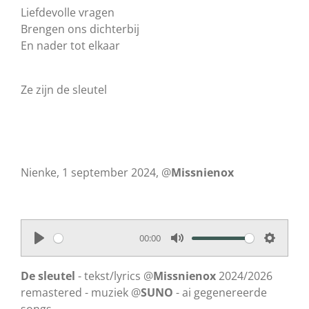
Liefdevolle vragen
Brengen ons dichterbij
En nader tot elkaar
Ze zijn de sleutel
Nienke, 1 september 2024, @
Missnienox
00:00
P
M
S
l
u
e
De sleutel
- tekst/lyrics @
Missnienox
2024/2026
a
t
t
remastered - muziek @
SUNO
- ai gegenereerde