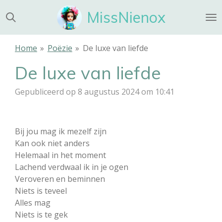
Ga
MissNienox
direct
naar
de
Home
»
Poëzie
»
De luxe van liefde
hoofdinhoud
De luxe van liefde
Gepubliceerd op 8 augustus 2024 om 10:41
Bij jou mag ik mezelf zijn
Kan ook niet anders
Helemaal in het moment
Lachend verdwaal ik in je ogen
Veroveren en beminnen
Niets is teveel
Alles mag
Niets is te gek