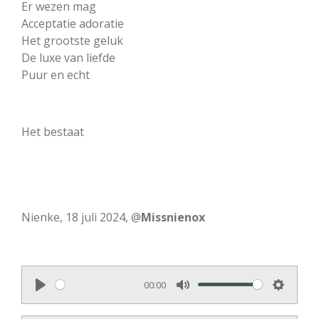
Er wezen mag
Acceptatie adoratie
Het grootste geluk
De luxe van liefde
Puur en echt
Het bestaat
Nienke, 18 juli 2024, @
Missnienox
00:00
P
M
S